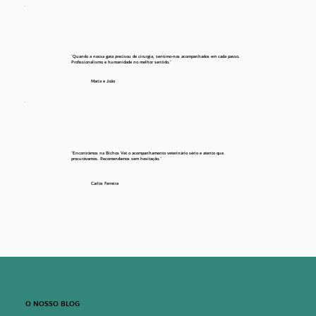
"Quando a nossa gata precisou de cirurgia, sentimo-nos acompanhados em cada passo.
Profissionalismo e humanidade no melhor sentido."
Maria e João
"Encontrámos na Bichos Vet o acompanhamento veterinário sério e atento que
procurávamos. Recomendamos sem hesitação."
Carlos Ferreira
O NOSSO BLOG