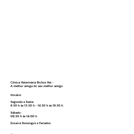
Clínica Veterinária Bichos Vet -
A melhor amiga do seu melhor amigo
Horário
Segunda a Sexta:
9:30 h às 13:30 h - 14:30 h às 19:30 h
Sábado:
09:30 h às 14:00 h
Encerra Domingos e Feriados