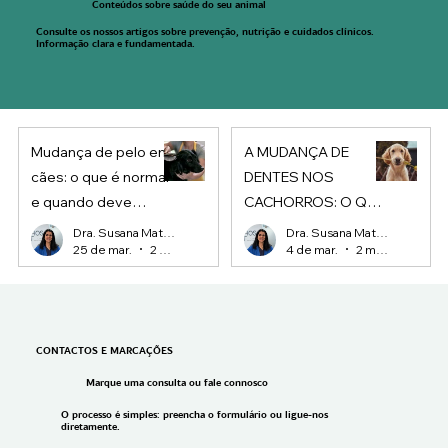
Conteúdos sobre saúde do seu animal
Consulte os nossos artigos sobre prevenção, nutrição e cuidados clínicos.
Informação clara e fundamentada.
Mudança de pelo em
A MUDANÇA DE
cães: o que é normal
DENTES NOS
e quando deve
CACHORROS: O QUE
preocupar
ESPERAR E COMO
Dra. Susana Matias
Dra. Susana Matias
25 de mar.
2 min de leitura
4 de mar.
2 min de leitura
AJUDAR
CONTACTOS E MARCAÇÕES
Marque uma consulta ou fale connosco
O processo é simples: preencha o formulário ou ligue-nos
diretamente.