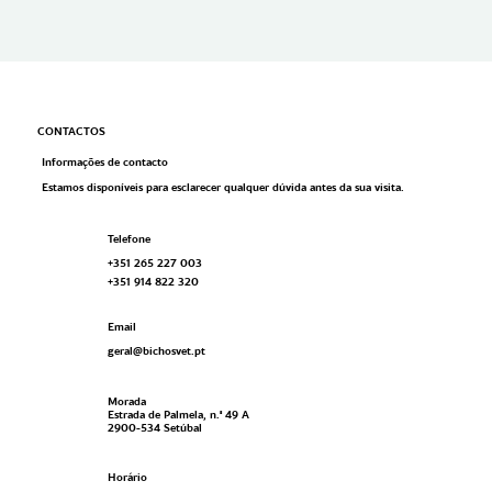
CONTACTOS
Informações de contacto
Estamos disponíveis para esclarecer qualquer dúvida antes da sua visita.
Telefone
+351 265 227 003
+351 914 822 320
Email
geral@bichosvet.pt
Morada
Estrada de Palmela, n.º 49 A
2900-534 Setúbal
Horário