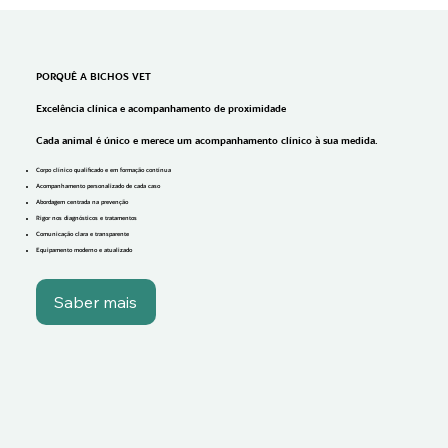
PORQUÊ A BICHOS VET
Fachada da clínica
Excelência clínica e acompanhamento de proximidade
Cada animal é único e merece um acompanhamento clínico à sua medida.
Corpo clínico qualificado e em formação contínua
Acompanhamento personalizado de cada caso
Abordagem centrada na prevenção
Rigor nos diagnósticos e tratamentos
Comunicação clara e transparente
Equipamento moderno e atualizado
Saber mais