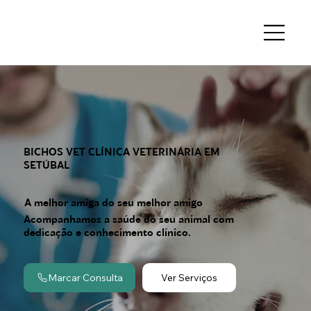
BICHOS VET CLÍNICA VETERINÁRIA EM
SETÚBAL
A melhor amiga do seu melhor amigo
Acompanhamos a saúde do seu animal com
dedicação e conhecimento clínico.
Ver Serviços
Marcar Consulta