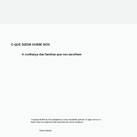
O QUE DIZEM SOBRE NÓS
A confiança das famílias que nos escolhem
"A equipa da Bichos Vet acompanha o nosso cão desde cachorro. O rigor clínico e a
forma como nos explicam tudo transmite-nos muita confiança."
Família Santos